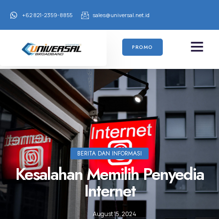
+62 821-2359-8855
sales@universal.net.id
PROMO
BERITA DAN INFORMASI
Kesalahan Memilih Penyedia
Internet
August 15, 2024