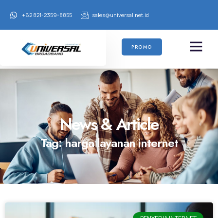
+62 821-2359-8855
sales@universal.net.id
PROMO
News & Article
Tag: harga layanan internet