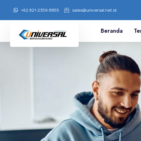
+62 821-2359-8855
sales@universal.net.id
Beranda
Te